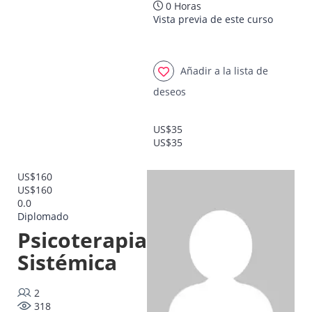
0 Horas
Vista previa de este curso
Añadir a la lista de
deseos
US$35
US$35
US$160
US$160
0.0
Diplomado
Psicoterapia
Sistémica
2
318