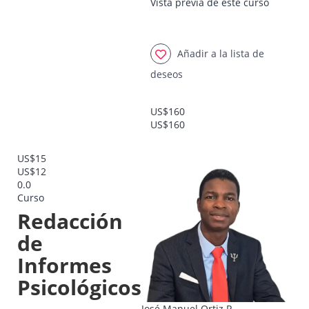
Vista previa de este curso
Añadir a la lista de
deseos
US$160
US$160
US$15
US$12
0.0
Curso
Redacción
de
Informes
Psicológicos
José Manuel Ortiz P.