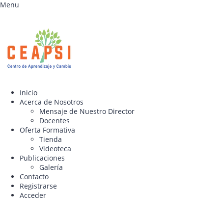
Skip
Skip
Menu
to
to
content
content
Inicio
Acerca de Nosotros
Mensaje de Nuestro Director
Docentes
Oferta Formativa
Tienda
Videoteca
Publicaciones
Galería
Contacto
Registrarse
Acceder